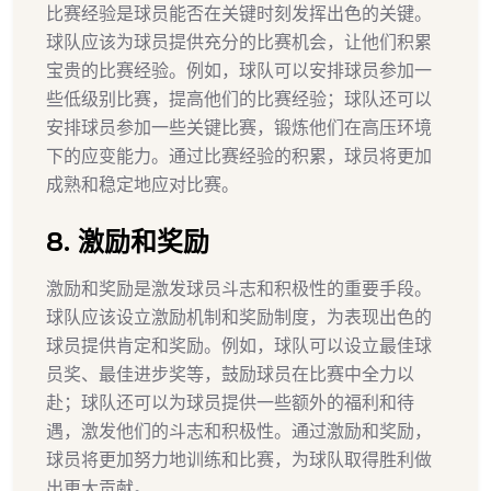
比赛经验是球员能否在关键时刻发挥出色的关键。
球队应该为球员提供充分的比赛机会，让他们积累
宝贵的比赛经验。例如，球队可以安排球员参加一
些低级别比赛，提高他们的比赛经验；球队还可以
安排球员参加一些关键比赛，锻炼他们在高压环境
下的应变能力。通过比赛经验的积累，球员将更加
成熟和稳定地应对比赛。
8. 激励和奖励
激励和奖励是激发球员斗志和积极性的重要手段。
球队应该设立激励机制和奖励制度，为表现出色的
球员提供肯定和奖励。例如，球队可以设立最佳球
员奖、最佳进步奖等，鼓励球员在比赛中全力以
赴；球队还可以为球员提供一些额外的福利和待
遇，激发他们的斗志和积极性。通过激励和奖励，
球员将更加努力地训练和比赛，为球队取得胜利做
出更大贡献。