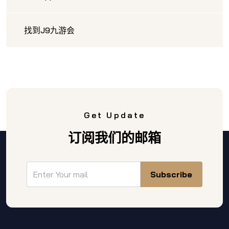
找到J9九游会
Get Update
订阅我们的邮箱
Subscribe