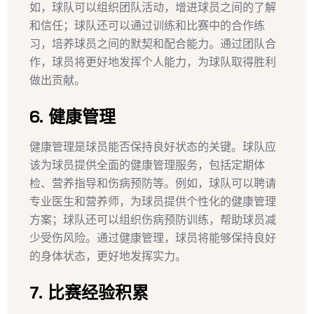
如，球队可以组织团队活动，增进球员之间的了解
和信任；球队还可以通过训练和比赛中的合作练
习，培养球员之间的默契和配合能力。通过团队合
作，球员将更好地发挥个人能力，为球队取得胜利
做出贡献。
6. 健康管理
健康管理是球员能否保持良好状态的关键。球队应
该为球员提供全面的健康管理服务，包括定期体
检、营养指导和伤病预防等。例如，球队可以聘请
专业医生和营养师，为球员提供个性化的健康管理
方案；球队还可以组织伤病预防训练，帮助球员减
少受伤风险。通过健康管理，球员将能够保持良好
的身体状态，更好地发挥实力。
7. 比赛经验积累