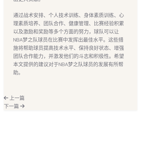
通过战术安排、个人技术训练、身体素质训练、心
理素质培养、团队合作、健康管理、比赛经验积累
以及激励和奖励等多个方面的努力，球队可以让
NBA梦之队球员在比赛中发挥出最佳水平。这些措
施将帮助球员提高技术水平、保持良好状态、增强
团队合作能力，并激发他们的斗志和积极性。希望
本文提供的建议对于NBA梦之队球员的发展有所帮
助。
上一篇
下一篇