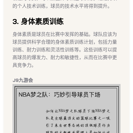
的个人技术训练，球员的技术水平将得到提升。
3. 身体素质训练
身体素质是球员在比赛中发挥的基础。球队应该为
球员提供科学合理的身体素质训练计划，包括力量
训练、耐力训练和灵活性训练等。这些训练可以提
高球员的爆发力、耐力和敏捷性，从而在比赛中更
具竞争力。
J9九游会