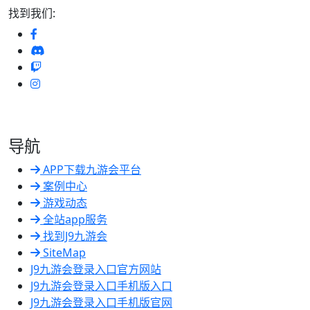
找到我们:
导航
APP下载九游会平台
案例中心
游戏动态
全站app服务
找到J9九游会
SiteMap
J9九游会登录入口官方网站
J9九游会登录入口手机版入口
J9九游会登录入口手机版官网