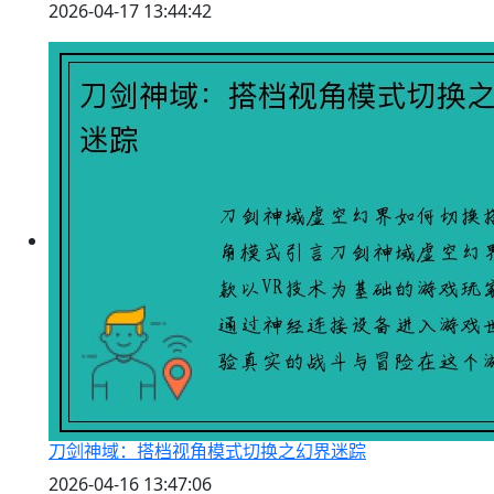
2026-04-17 13:44:42
刀剑神域：搭档视角模式切换之幻界迷踪
2026-04-16 13:47:06