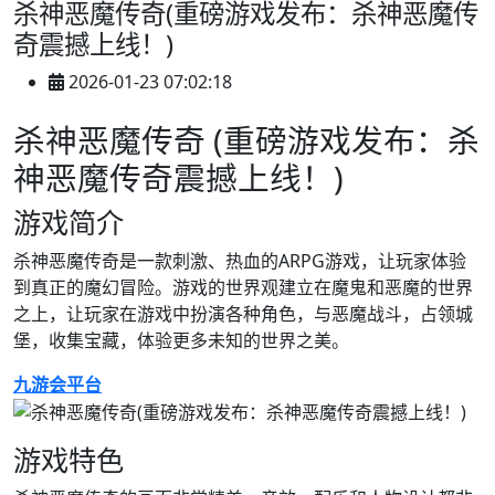
杀神恶魔传奇(重磅游戏发布：杀神恶魔传
奇震撼上线！)
2026-01-23 07:02:18
杀神恶魔传奇 (重磅游戏发布：杀
神恶魔传奇震撼上线！)
游戏简介
杀神恶魔传奇是一款刺激、热血的ARPG游戏，让玩家体验
到真正的魔幻冒险。游戏的世界观建立在魔鬼和恶魔的世界
之上，让玩家在游戏中扮演各种角色，与恶魔战斗，占领城
堡，收集宝藏，体验更多未知的世界之美。
九游会平台
游戏特色