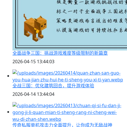
全面战争三国：挑战游戏难度等级限制的新篇章
2026-04-15 13:44:03
全战三国：优化建筑回合，提升游戏体验
2026-04-14 13:44:04
传奇私服单机攻击力全面提升，让你成为无敌战神