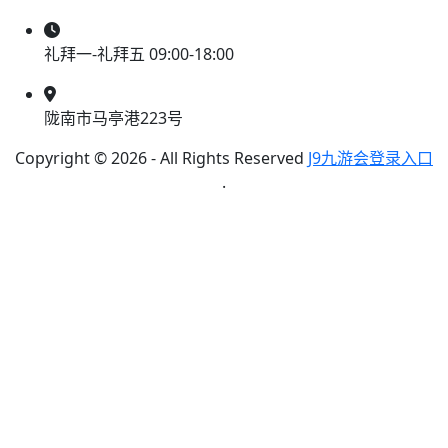
礼拜一-礼拜五 09:00-18:00
陇南市马亭港223号
Copyright © 2026 - All Rights Reserved
J9九游会登录入口
.