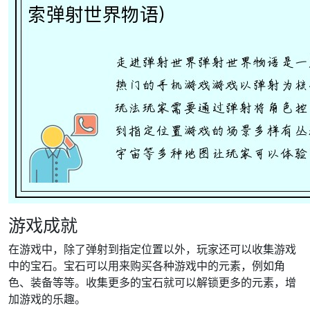
游戏成就
在游戏中，除了弹射到指定位置以外，玩家还可以收集游戏
中的宝石。宝石可以用来购买各种游戏中的元素，例如角
色、装备等等。收集更多的宝石就可以解锁更多的元素，增
加游戏的乐趣。