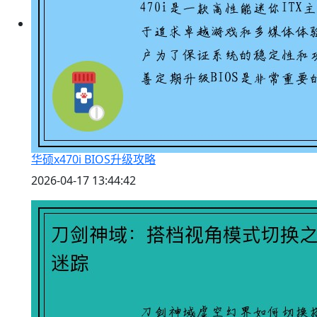
华硕x470i BIOS升级攻略
2026-04-17 13:44:42