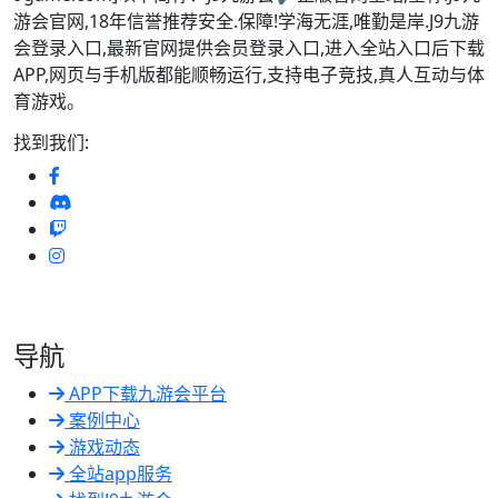
游会官网,18年信誉推荐安全.保障!学海无涯,唯勤是岸.J9九游
会登录入口,最新官网提供会员登录入口,进入全站入口后下载
APP,网页与手机版都能顺畅运行,支持电子竞技,真人互动与体
育游戏。
找到我们:
导航
APP下载九游会平台
案例中心
游戏动态
全站app服务