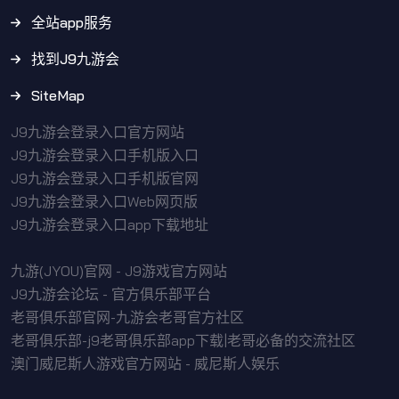
全站app服务
找到J9九游会
SiteMap
J9九游会登录入口官方网站
J9九游会登录入口手机版入口
J9九游会登录入口手机版官网
J9九游会登录入口Web网页版
J9九游会登录入口app下载地址
九游(JYOU)官网 - J9游戏官方网站
J9九游会论坛 - 官方俱乐部平台
老哥俱乐部官网-九游会老哥官方社区
老哥俱乐部-j9老哥俱乐部app下载|老哥必备的交流社区
澳门威尼斯人游戏官方网站 - 威尼斯人娱乐