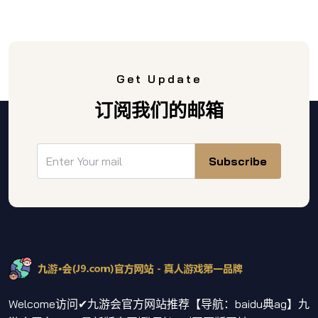
Get Update
订阅我们的邮箱
Subscribe
Welcome访问✔九游会官方网站推荐【导航：baidu典ag】九