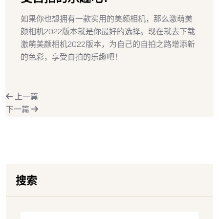
如果你也想拥有一款实用的美颜相机，那么激萌美
颜相机2022版本就是你最好的选择。现在就去下载
激萌美颜相机2022版本，为自己的自拍之路增添新
的色彩，享受自拍的乐趣吧！
上一篇
下一篇
搜索