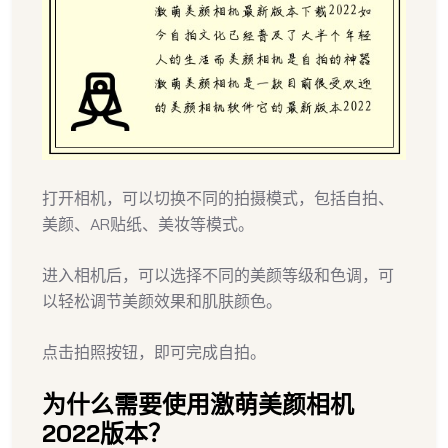
打开相机，可以切换不同的拍摄模式，包括自拍、
美颜、AR贴纸、美妆等模式。
进入相机后，可以选择不同的美颜等级和色调，可
以轻松调节美颜效果和肌肤颜色。
点击拍照按钮，即可完成自拍。
为什么需要使用激萌美颜相机
2022版本？