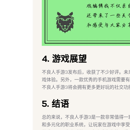
4. 游戏展望
不良人手游3发布后，收获了不少好评。未
戏体验。另外，一款优秀的手机游戏需要有
不良人手游3将会拥有更多更好玩的社交功
5. 结语
总的来说，不良人手游3是一款非常值得一
和多元化的职业系统，让玩家在游戏中享受