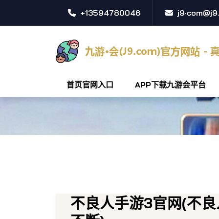
+13594780046
j9·com@j9.
首页官网入口
APP下载九游会平台
不良人手游3官网(不