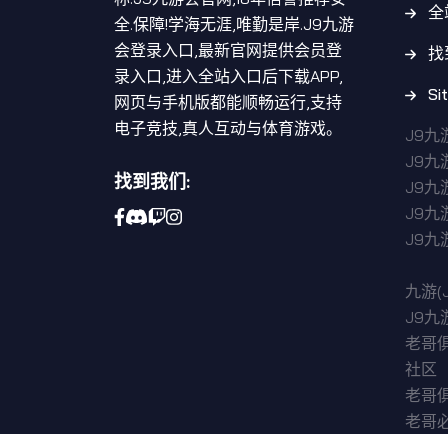
全
全.保障!学海无涯,唯勤是岸.J9九游
会登录入口,最新官网提供会员登
找
录入口,进入全站入口后下载APP,
Si
网页与手机版都能顺畅运行,支持
电子竞技,真人互动与体育游戏。
J9
J9
找到我们:
J9
J9九
J9九
九游(
J9九
老哥
社区
老哥俱
老哥
澳门威