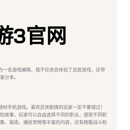
游3官网
为一名游戏编辑，我不仅亲自体验了这款游戏，还带
家分享。
题材手机游戏。喜欢武侠剧情的玩家一定不要错过！
险故事，玩家可以自由选择不同的职业，感受不同职
集、锻造、捕捉宠物等丰富的内容，还有跨服战斗和
。